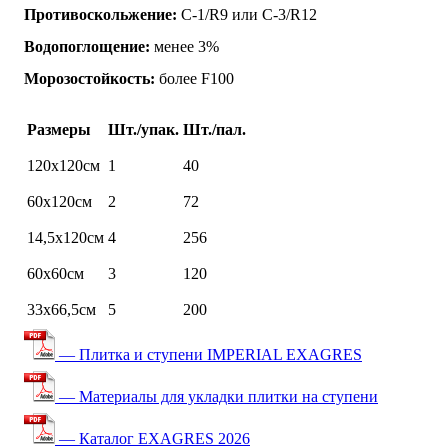
Противоскольжение:
C-1/R9 или C-3/R12
Водопоглощение:
менее 3%
Морозостойкость:
более F100
Размеры
Шт./упак.
Шт./пал.
120х120см
1
40
60х120см
2
72
14,5х120см
4
256
60х60см
3
120
33х66,5см
5
200
— Плитка и ступени IMPERIAL EXAGRES
— Материалы для укладки плитки на ступени
— Каталог EXAGRES 2026