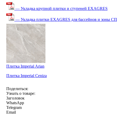
— Укладка крупной плитки и ступеней EXAGRES
— Укладка плитки EXAGRES для бассейнов и зоны С
Плитка Imperial Arian
Плитка Imperial Ceniza
Поделиться:
Узнать о товаре:
Заголовок
WhatsApp
Telegram
Email