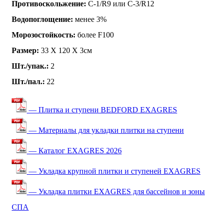
Противоскольжение:
C-1/R9 или C-3/R12
Водопоглощение:
менее 3%
Морозостойкость:
более F100
Размер:
33 Х 120 Х 3см
Шт./упак.:
2
Шт./пал.:
22
— Плитка и ступени BEDFORD EXAGRES
— Материалы для укладки плитки на ступени
— Каталог EXAGRES 2026
— Укладка крупной плитки и ступеней EXAGRES
— Укладка плитки EXAGRES для бассейнов и зоны
СПА