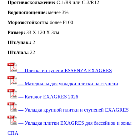
Противоскольжение:
C-1/R9 или C-3/R12
Водопоглощение:
менее 3%
Морозостойкость:
более F100
Размер:
33 Х 120 Х 3см
Шт./упак.:
2
Шт./пал.:
22
— Плитка и ступени ESSENZA EXAGRES
— Материалы для укладки плитки на ступени
— Каталог EXAGRES 2026
— Укладка крупной плитки и ступеней EXAGRES
— Укладка плитки EXAGRES для бассейнов и зоны
СПА