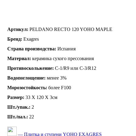
Артикул:
PELDANO RECTO 120 YOHO MAPLE
Бренд:
Exagres
Страна производства:
Испания
Материал:
керамика сухого прессования
Противоскольжение:
C-1/R9 или C-3/R12
Водопоглощение:
менее 3%
Морозостойкость:
более F100
Размер:
33 Х 120 Х 3см
Шт./упак.:
2
Шт./пал.:
22
— Плитка и ступени YOHO EXAGRES