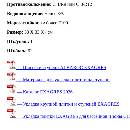
Противоскольжение:
C-1/R9 или C-3/R12
Водопоглощение:
менее 3%
Морозостойкость:
более F100
Размер:
33 Х 33 Х 4см
Шт./упак.:
1
Шт./пал.:
92
— Плитка и ступени ALBAROC EXAGRES
— Материалы для укладки плитки на ступени
— Каталог EXAGRES 2026
— Укладка крупной плитки и ступеней EXAGRES
— Укладка плитки EXAGRES для бассейнов и зоны С