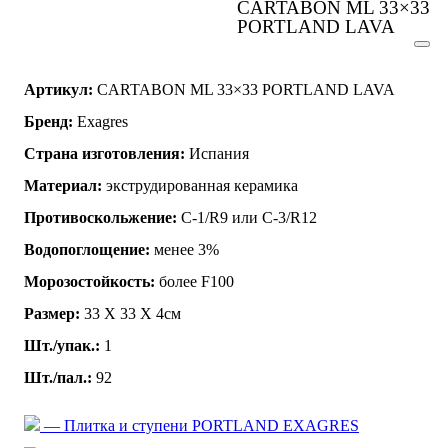
CARTABON ML 33×33
PORTLAND LAVA
Артикул:
CARTABON ML 33×33 PORTLAND LAVA
Бренд:
Exagres
Страна изготовления:
Испания
Материал:
экструдированная керамика
Противоскольжение:
C-1/R9 или C-3/R12
Водопоглощение:
менее 3%
Морозостойкость:
более F100
Размер:
33 Х 33 X 4см
Шт./упак.:
1
Шт./пал.:
92
— Плитка и ступени PORTLAND EXAGRES