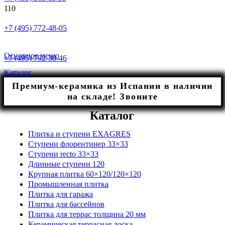
+7 (495) 772-48-05
Основное меню
+7 (495) 792-30-46
Каталог
Премиум-керамика из Испании в наличии
на складе! Звоните
Каталог
Плитка и ступени EXAGRES
Ступени флорентинер 33×33
Ступени recto 33×33
Длинные ступени 120
Крупная плитка 60×120/120×120
Промышленная плитка
Плитка для гаража
Плитка для бассейнов
Плитка для террас толщина 20 мм
Керамическая террасная доска