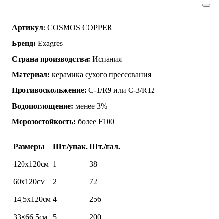
Артикул:
COSMOS COPPER
Бренд:
Exagres
Страна производства:
Испания
Материал:
керамика сухого прессования
Противоскольжение:
C-1/R9 или C-3/R12
Водопоглощение:
менее 3%
Морозостойкость:
более F100
Размеры
Шт./упак.
Шт./пал.
120х120см
1
38
60х120см
2
72
14,5х120см
4
256
33×66,5см
5
200