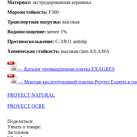
Материал:
экструдированная керамика
Морозостойкость:
F300
Транспортная нагрузка:
высокая
Водопоглощение:
менее 1%
Противоскольжение:
C-3/R11 antislip
Химическая стойкость:
высокая class A/LA/HA
— Каталог промышленная плитка EXAGRES
— Монтаж кислотоупорной плитки Proyect Exagres в систе
PROYECT NATURAL
PROYECT OCRE
Поделиться:
Узнать о товаре:
Заголовок