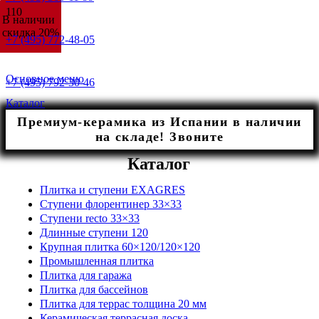
В наличии
В наличии
В наличии
В наличии
В наличии
В наличии
В наличии
В наличии
скидка 20%
скидка 20%
скидка 20%
скидка 20%
скидка 20%
скидка 20%
скидка 20%
скидка 20%
+7 (495) 772-48-05
Основное меню
+7 (495) 792-30-46
Каталог
Премиум-керамика из Испании в наличии
на складе! Звоните
Каталог
Плитка и ступени EXAGRES
Ступени флорентинер 33×33
Ступени recto 33×33
Длинные ступени 120
Крупная плитка 60×120/120×120
Промышленная плитка
Плитка для гаража
Плитка для бассейнов
Плитка для террас толщина 20 мм
Керамическая террасная доска