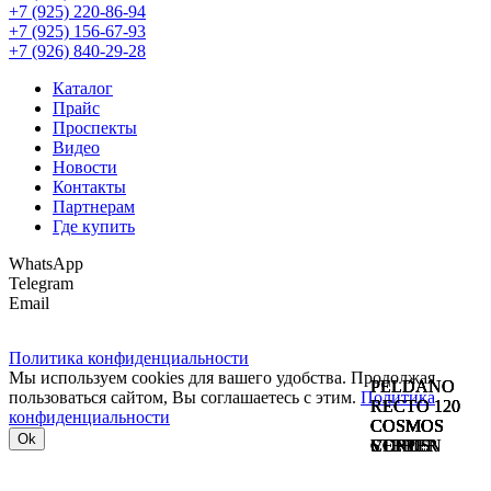
+7 (925) 220-86-94
+7 (925) 156-67-93
+7 (926) 840-29-28
Каталог
Прайс
Проспекты
Видео
Новости
Контакты
Партнерам
Где купить
WhatsApp
Telegram
Email
Политика конфиденциальности
Мы используем cookies для вашего удобства. Продолжая
PELDANO
PELDANO
PELDANO
PELDANO
пользоваться сайтом, Вы соглашаетесь с этим.
Политика
RECTO 120
RECTO 120
RECTO 120
RECTO 120
конфиденциальности
COSMOS
COSMOS
COSMOS
COSMOS
COSMOS
COSMOS
COSMOS
COSMOS
Ok
VENUS
CORTEN
COPPER
STEEL
VENUS
CORTEN
COPPER
STEEL